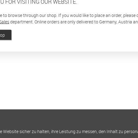
U FOR VISITING OUR WEBSITE.
ee to browse through our shop. If you would like to place an order, please
Sales
department. Online orders are only delivered to Germany, Austria a
hop
Website sicher zu halten, ihre Leistung zu messen, den Inhalt zu person