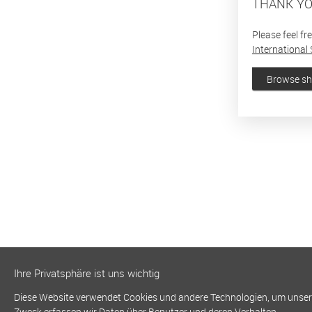
THANK YO
Please feel fr
International 
Browse s
Ihre Privatsphäre ist uns wichtig
Diese Website verwendet Cookies und andere Technologien, um unsere 
Zweck erfassen wir Daten über Benutzer und deren Verhalten.