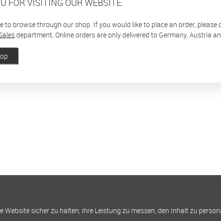
U FOR VISITING OUR WEBSITE.
ee to browse through our shop. If you would like to place an order, please
Sales
department. Online orders are only delivered to Germany, Austria a
hop
Website sicher zu halten, ihre Leistung zu messen, den Inhalt zu person