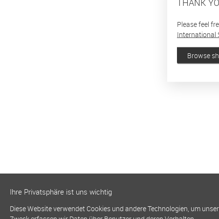
THANK YO
Please feel fr
International 
Browse s
Ihre Privatsphäre ist uns wichtig
Diese Website verwendet Cookies und andere Technologien, um unsere 
Zweck erfassen wir Daten über Benutzer und deren Verhalten.