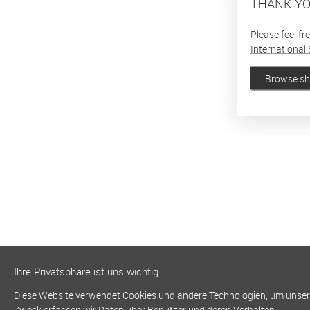
THANK YO
Please feel fr
International 
Browse s
Ihre Privatsphäre ist uns wichtig
Diese Website verwendet Cookies und andere Technologien, um unsere 
Zweck erfassen wir Daten über Benutzer und deren Verhalten.