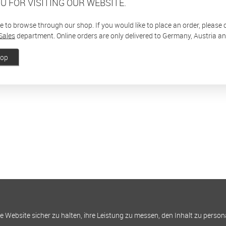
U FOR VISITING OUR WEBSITE.
ee to browse through our shop. If you would like to place an order, please
Sales
department. Online orders are only delivered to Germany, Austria a
hop
Website sicher zu halten, ihre Leistung zu messen, den Inhalt zu person