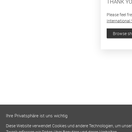
THANK YO
Please feel fr
International 
Browse s
Ihre Privatsphäre ist uns wichtig
Diese Website verwendet Cookies und andere Technologien, um unsere 
Zweck erfassen wir Daten über Benutzer und deren Verhalten.