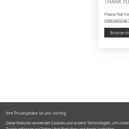
THANK YO
Please feel fr
International 
Browse s
Ihre Privatsphäre ist uns wichtig
Diese Website verwendet Cookies und andere Technologien, um unsere 
Zweck erfassen wir Daten über Benutzer und deren Verhalten.