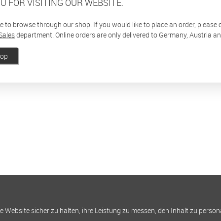
U FOR VISITING OUR WEBSITE.
ee to browse through our shop. If you would like to place an order, please
Sales
department. Online orders are only delivered to Germany, Austria a
hop
Website sicher zu halten, ihre Leistung zu messen, den Inhalt zu person