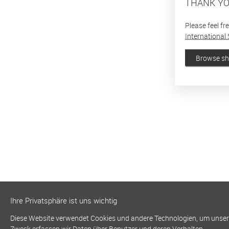
THANK YO
Please feel fr
International 
Browse s
Ihre Privatsphäre ist uns wichtig
Diese Website verwendet Cookies und andere Technologien, um unsere 
Zweck erfassen wir Daten über Benutzer und deren Verhalten.