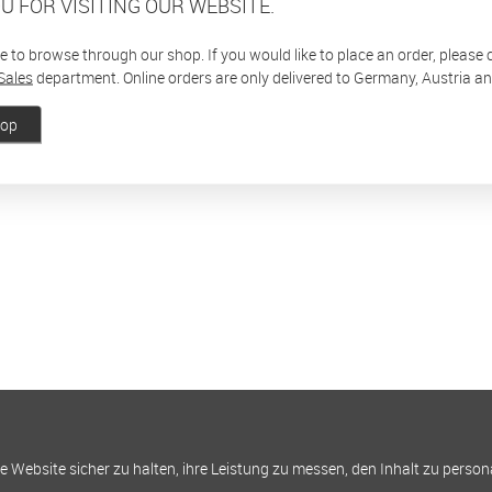
U FOR VISITING OUR WEBSITE.
ee to browse through our shop. If you would like to place an order, please
Sales
department. Online orders are only delivered to Germany, Austria a
hop
Website sicher zu halten, ihre Leistung zu messen, den Inhalt zu person