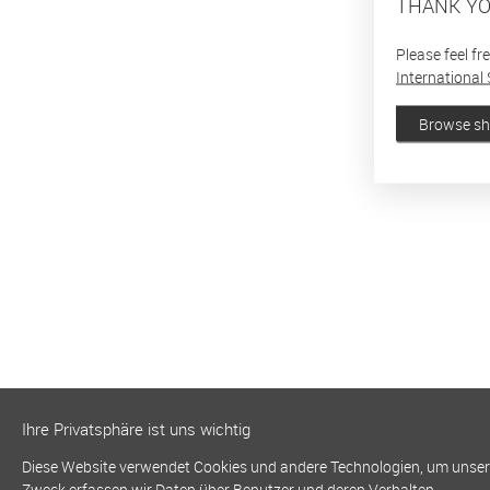
THANK YO
Please feel fr
International 
Browse s
Ihre Privatsphäre ist uns wichtig
Diese Website verwendet Cookies und andere Technologien, um unsere 
Zweck erfassen wir Daten über Benutzer und deren Verhalten.