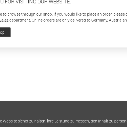
U FOR VISITING OUR WEBSITE.
ee to browse through our shop. If you would like to place an order, please
Sales
department. Online orders are only delivered to Germany, Austria a
hop
Website sicher zu halten, ihre Leistung zu messen, den Inhalt zu person