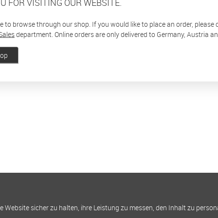
U FOR VISITING OUR WEBSITE.
ee to browse through our shop. If you would like to place an order, please
Sales
department. Online orders are only delivered to Germany, Austria a
hop
Website sicher zu halten, ihre Leistung zu messen, den Inhalt zu person