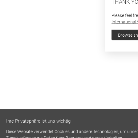
THANK YO
Please feel fr
International 
Browse s
Ihre Privatsphäre ist uns wichtig
Diese Website verwendet Cookies und andere Technologien, um unsere 
Zweck erfassen wir Daten über Benutzer und deren Verhalten.