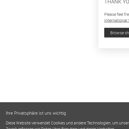
THANK YO
Please feel fr
International 
Browse s
Ihre Privatsphäre ist uns wichtig
Diese Website verwendet Cookies und andere Technologien, um unsere 
Zweck erfassen wir Daten über Benutzer und deren Verhalten.