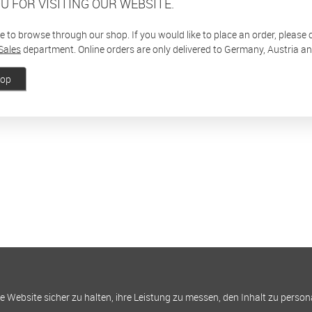
U FOR VISITING OUR WEBSITE.
ee to browse through our shop. If you would like to place an order, please
Sales
department. Online orders are only delivered to Germany, Austria a
hop
Website sicher zu halten, ihre Leistung zu messen, den Inhalt zu person