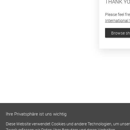
THANK YO
Please feel fr
International 
Browse s
Ihre Privatsphäre ist uns wichtig
Diese Website verwendet Cookies und andere Technologien, um unsere 
Zweck erfassen wir Daten über Benutzer und deren Verhalten.