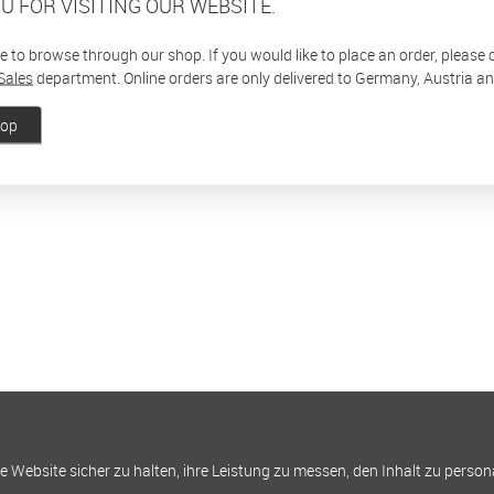
U FOR VISITING OUR WEBSITE.
ee to browse through our shop. If you would like to place an order, please
Sales
department. Online orders are only delivered to Germany, Austria a
hop
Website sicher zu halten, ihre Leistung zu messen, den Inhalt zu person