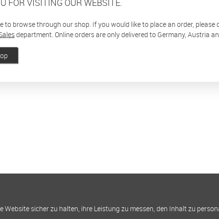
U FOR VISITING OUR WEBSITE.
ee to browse through our shop. If you would like to place an order, please
Sales
department. Online orders are only delivered to Germany, Austria a
hop
Website sicher zu halten, ihre Leistung zu messen, den Inhalt zu person