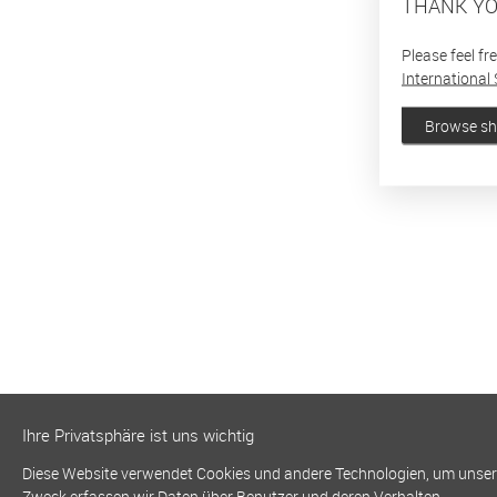
THANK YO
Please feel fr
International 
Browse s
Ihre Privatsphäre ist uns wichtig
Diese Website verwendet Cookies und andere Technologien, um unsere 
Zweck erfassen wir Daten über Benutzer und deren Verhalten.