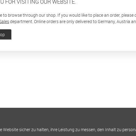
U FOR VISITING OUR WEBSITE.
ee to browse through our shop. If you would like to place an order, please
Sales
department. Online orders are only delivered to Germany, Austria a
hop
Website sicher zu halten, ihre Leistung zu messen, den Inhalt zu person