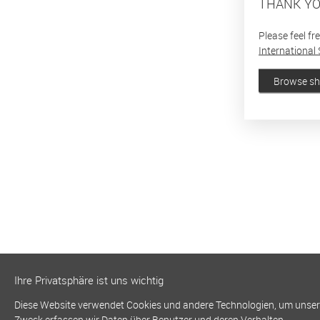
THANK YO
Please feel fr
International 
Browse s
Ihre Privatsphäre ist uns wichtig
Diese Website verwendet Cookies und andere Technologien, um unsere 
Zweck erfassen wir Daten über Benutzer und deren Verhalten.