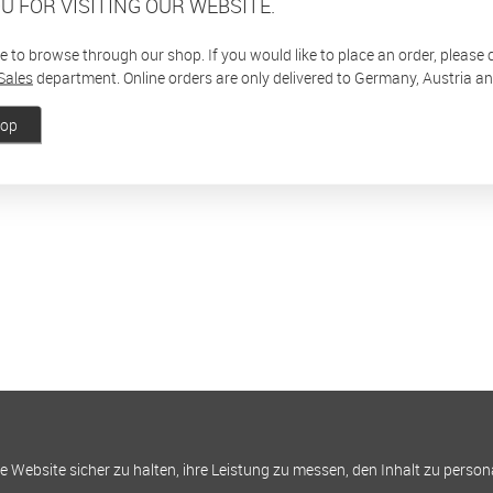
U FOR VISITING OUR WEBSITE.
ee to browse through our shop. If you would like to place an order, please
Sales
department. Online orders are only delivered to Germany, Austria a
hop
Website sicher zu halten, ihre Leistung zu messen, den Inhalt zu person