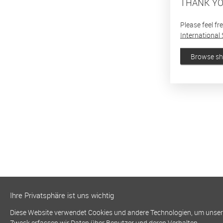
THANK YO
Please feel fr
International 
Browse s
Ihre Privatsphäre ist uns wichtig
Diese Website verwendet Cookies und andere Technologien, um unsere 
Zweck erfassen wir Daten über Benutzer und deren Verhalten.