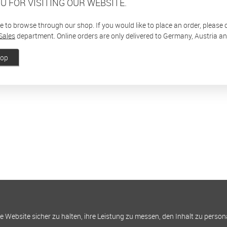
U FOR VISITING OUR WEBSITE.
ee to browse through our shop. If you would like to place an order, please
Sales
department. Online orders are only delivered to Germany, Austria a
hop
Website sicher zu halten, ihre Leistung zu messen, den Inhalt zu person