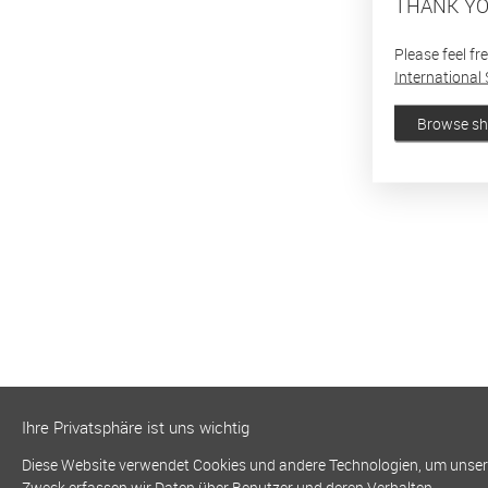
THANK YO
Please feel fr
International 
Browse s
Ihre Privatsphäre ist uns wichtig
Diese Website verwendet Cookies und andere Technologien, um unsere 
Zweck erfassen wir Daten über Benutzer und deren Verhalten.