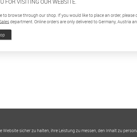
U FOR VISITING OUR WEBSITE.
ee to browse through our shop. If you would like to place an order, please
Sales
department. Online orders are only delivered to Germany, Austria a
hop
Website sicher zu halten, ihre Leistung zu messen, den Inhalt zu person