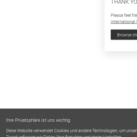
THANK YO
Please feel fr
International 
Browse s
Ihre Privatsphäre ist uns wichtig
Diese Website verwendet Cookies und andere Technologien, um unsere 
Zweck erfassen wir Daten über Benutzer und deren Verhalten.