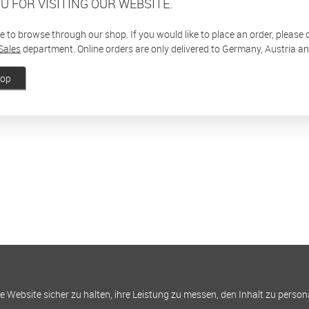
U FOR VISITING OUR WEBSITE.
ee to browse through our shop. If you would like to place an order, please
Sales
department. Online orders are only delivered to Germany, Austria a
hop
Website sicher zu halten, ihre Leistung zu messen, den Inhalt zu person