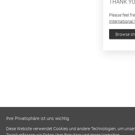
THANK YO
Please feel fr
International 
Browse s
Ihre Privatsphäre ist uns wichtig
Diese Website verwendet Cookies und andere Technologien, um unsere 
Zweck erfassen wir Daten über Benutzer und deren Verhalten.