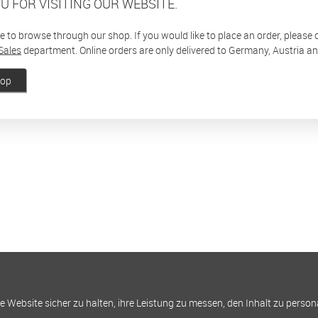
U FOR VISITING OUR WEBSITE.
ee to browse through our shop. If you would like to place an order, please
Sales
department. Online orders are only delivered to Germany, Austria a
hop
Website sicher zu halten, ihre Leistung zu messen, den Inhalt zu person