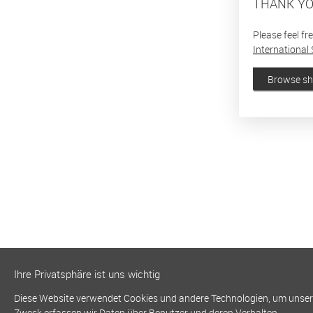
THANK YO
Please feel fr
International 
Browse s
Ihre Privatsphäre ist uns wichtig
Diese Website verwendet Cookies und andere Technologien, um unsere 
Zweck erfassen wir Daten über Benutzer und deren Verhalten.