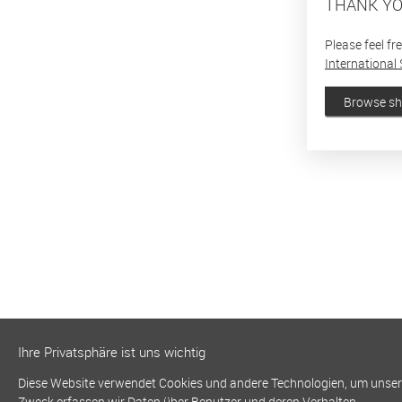
THANK YO
Please feel fr
International 
Browse s
Ihre Privatsphäre ist uns wichtig
Diese Website verwendet Cookies und andere Technologien, um unsere 
Zweck erfassen wir Daten über Benutzer und deren Verhalten.