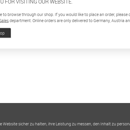
U FOR VISITING OUR WEBSITE.
ee to browse through our shop. If you would like to place an order, please
Sales
department. Online orders are only delivered to Germany, Austria a
hop
Website sicher zu halten, ihre Leistung zu messen, den Inhalt zu person