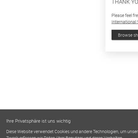
THANK YO
Please feel fr
International 
Browse s
Ihre Privatsphäre ist uns wichtig
Diese Website verwendet Cookies und andere Technologien, um unsere 
Zweck erfassen wir Daten über Benutzer und deren Verhalten.