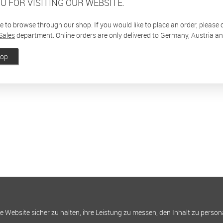
U FOR VISITING OUR WEBSITE.
ee to browse through our shop. If you would like to place an order, please
Sales
department. Online orders are only delivered to Germany, Austria a
hop
Website sicher zu halten, ihre Leistung zu messen, den Inhalt zu person