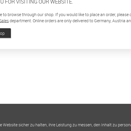
U FOR VISITING OUR WEBSITE.
ee to browse through our shop. If you would like to place an order, please
Sales
department. Online orders are only delivered to Germany, Austria a
hop
Website sicher zu halten, ihre Leistung zu messen, den Inhalt zu person