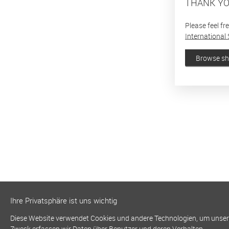
THANK YO
Please feel fr
International 
Browse s
Ihre Privatsphäre ist uns wichtig
Diese Website verwendet Cookies und andere Technologien, um unsere 
Zweck erfassen wir Daten über Benutzer und deren Verhalten.