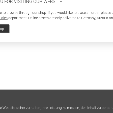
U FOR VISITING OUR WEBSITE.
ee to browse through our shop. If you would like to place an order, please
Sales
department. Online orders are only delivered to Germany, Austria a
hop
Website sicher zu halten, ihre Leistung zu messen, den Inhalt zu person