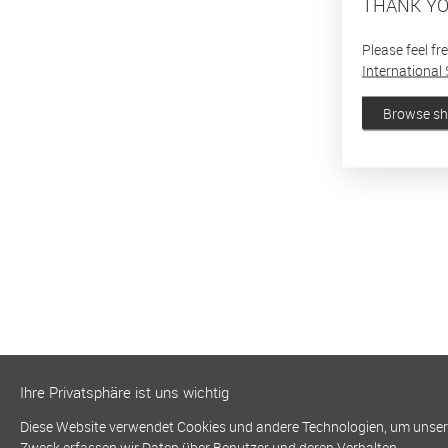
THANK YO
Please feel fr
International 
Browse s
Ihre Privatsphäre ist uns wichtig
Diese Website verwendet Cookies und andere Technologien, um unsere 
Zweck erfassen wir Daten über Benutzer und deren Verhalten.