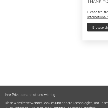
THANK YO
Please feel fr
International 
Browse s
Ihre Privatsphäre ist uns wichtig
Diese Website verwendet Cookies und andere Technologien, um unsere 
Zweck erfassen wir Daten über Benutzer und deren Verhalten.