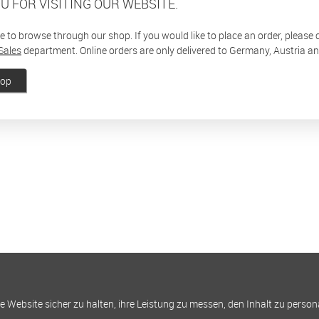
U FOR VISITING OUR WEBSITE.
ee to browse through our shop. If you would like to place an order, please
Sales
department. Online orders are only delivered to Germany, Austria a
hop
Website sicher zu halten, ihre Leistung zu messen, den Inhalt zu person