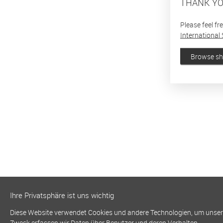
THANK YO
Please feel fr
International 
Browse s
Ihre Privatsphäre ist uns wichtig
Diese Website verwendet Cookies und andere Technologien, um unsere 
Zweck erfassen wir Daten über Benutzer und deren Verhalten.