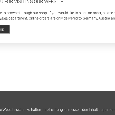
U FOR VISITING OUR WEBSITE.
ee to browse through our shop. If you would like to place an order, please
Sales
department. Online orders are only delivered to Germany, Austria a
hop
Website sicher zu halten, ihre Leistung zu messen, den Inhalt zu person