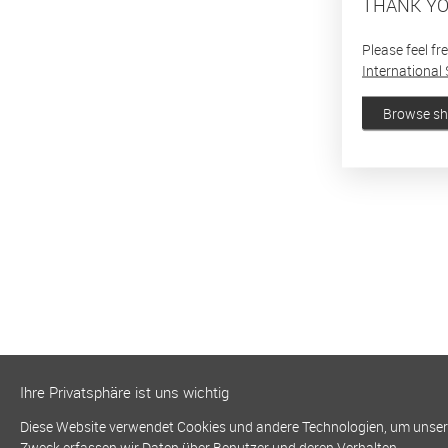
THANK YO
Please feel fr
International 
Browse s
Ihre Privatsphäre ist uns wichtig
Diese Website verwendet Cookies und andere Technologien, um unsere 
Zweck erfassen wir Daten über Benutzer und deren Verhalten.