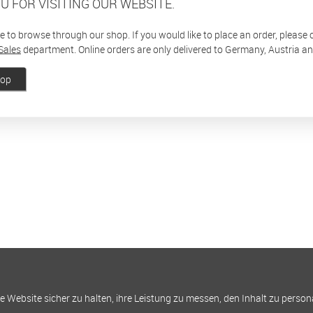
U FOR VISITING OUR WEBSITE.
ee to browse through our shop. If you would like to place an order, please
Sales
department. Online orders are only delivered to Germany, Austria a
hop
Website sicher zu halten, ihre Leistung zu messen, den Inhalt zu person