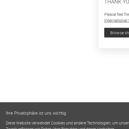
THANK YO
Please feel fr
International 
Browse s
Ihre Privatsphäre ist uns wichtig
Diese Website verwendet Cookies und andere Technologien, um unsere 
Zweck erfassen wir Daten über Benutzer und deren Verhalten.