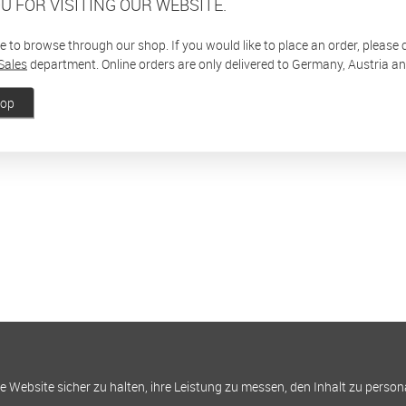
U FOR VISITING OUR WEBSITE.
ee to browse through our shop. If you would like to place an order, please
Sales
department. Online orders are only delivered to Germany, Austria a
hop
Website sicher zu halten, ihre Leistung zu messen, den Inhalt zu person