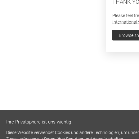
THANK YO
Please feel fr
International 
Browse s
Ihre Privatsphäre ist uns wichtig
Diese Website verwendet Cookies und andere Technologien, um unsere 
Zweck erfassen wir Daten über Benutzer und deren Verhalten.