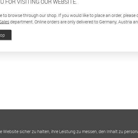
U FOR VISITING OUR WEBSITE.
ee to browse through our shop. If you would like to place an order, please
Sales
department. Online orders are only delivered to Germany, Austria a
hop
Website sicher zu halten, ihre Leistung zu messen, den Inhalt zu person