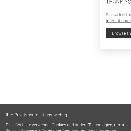
THANK YO
Please feel fr
International 
Browse s
Ihre Privatsphäre ist uns wichtig
Diese Website verwendet Cookies und andere Technologien, um unsere 
Zweck erfassen wir Daten über Benutzer und deren Verhalten.