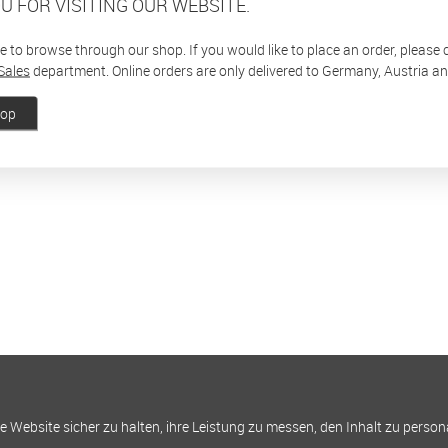
U FOR VISITING OUR WEBSITE.
ee to browse through our shop. If you would like to place an order, please
Sales
department. Online orders are only delivered to Germany, Austria a
hop
Website sicher zu halten, ihre Leistung zu messen, den Inhalt zu person