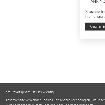
THANK YO
Please feel fr
International 
Browse s
Ihre Privatsphäre ist uns wichtig
Diese Website verwendet Cookies und andere Technologien, um unsere 
Zweck erfassen wir Daten über Benutzer und deren Verhalten.