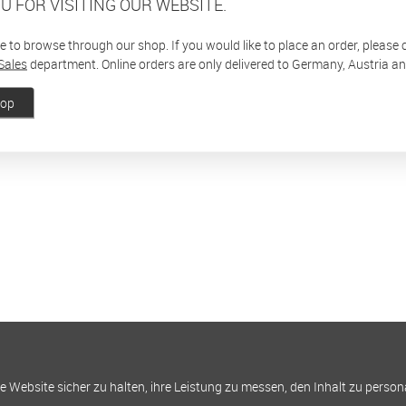
U FOR VISITING OUR WEBSITE.
ee to browse through our shop. If you would like to place an order, please
Sales
department. Online orders are only delivered to Germany, Austria a
hop
Website sicher zu halten, ihre Leistung zu messen, den Inhalt zu person