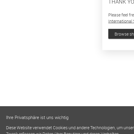
THANK YO
Please feel fr
International 
Browse s
Ihre Privatsphäre ist uns wichtig
Diese Website verwendet Cookies und andere Technologien, um unsere 
Zweck erfassen wir Daten über Benutzer und deren Verhalten.