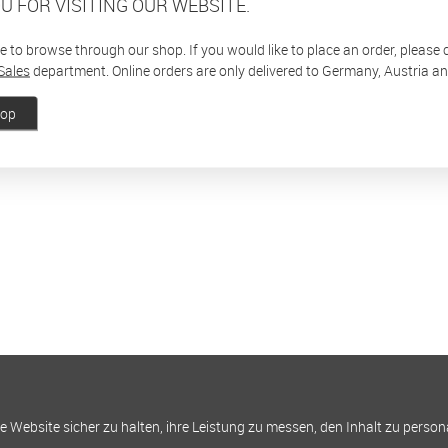
U FOR VISITING OUR WEBSITE.
ee to browse through our shop. If you would like to place an order, please
Sales
department. Online orders are only delivered to Germany, Austria a
hop
Website sicher zu halten, ihre Leistung zu messen, den Inhalt zu person