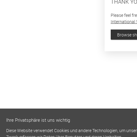
THANK YO
Please feel fr
International 
Browse s
Ihre Privatsphäre ist uns wichtig
Diese Website verwendet Cookies und andere Technologien, um unsere 
Zweck erfassen wir Daten über Benutzer und deren Verhalten.