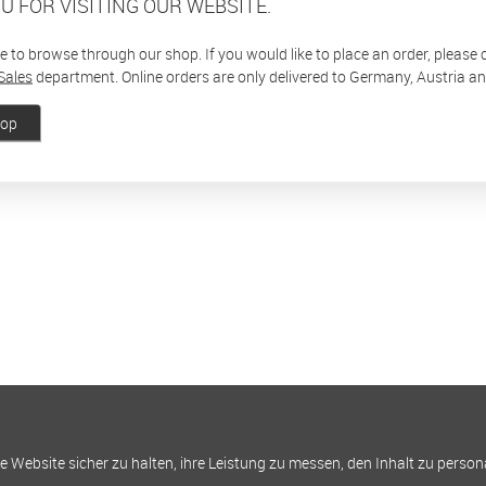
U FOR VISITING OUR WEBSITE.
ee to browse through our shop. If you would like to place an order, please
Sales
department. Online orders are only delivered to Germany, Austria a
hop
Website sicher zu halten, ihre Leistung zu messen, den Inhalt zu person