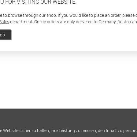
U FOR VISITING OUR WEBSITE.
ee to browse through our shop. If you would like to place an order, please
Sales
department. Online orders are only delivered to Germany, Austria a
hop
Website sicher zu halten, ihre Leistung zu messen, den Inhalt zu person