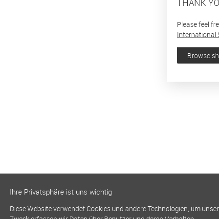
THANK YO
Please feel fr
International 
Browse s
Ihre Privatsphäre ist uns wichtig
Diese Website verwendet Cookies und andere Technologien, um unsere 
Zweck erfassen wir Daten über Benutzer und deren Verhalten.