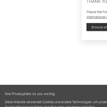
THANK YO
Please feel fr
International 
Browse s
Ihre Privatsphäre ist uns wichtig
Diese Website verwendet Cookies und andere Technologien, um unsere 
Zweck erfassen wir Daten über Benutzer und deren Verhalten.