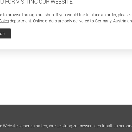
U FOR VISITING OUR WEBSITE.
ee to browse through our shop. If you would like to place an order, please
Sales
department. Online orders are only delivered to Germany, Austria a
hop
Website sicher zu halten, ihre Leistung zu messen, den Inhalt zu person