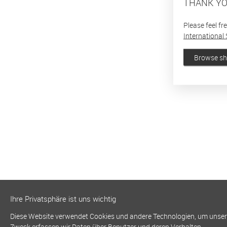
THANK YO
Please feel fr
International 
Browse s
Ihre Privatsphäre ist uns wichtig
Diese Website verwendet Cookies und andere Technologien, um unsere 
Zweck erfassen wir Daten über Benutzer und deren Verhalten.