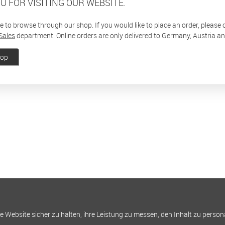
U FOR VISITING OUR WEBSITE.
ee to browse through our shop. If you would like to place an order, please
Sales
department. Online orders are only delivered to Germany, Austria a
hop
Website sicher zu halten, ihre Leistung zu messen, den Inhalt zu person