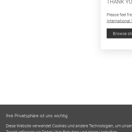
THANK YO
Please feel fr
International 
Browse s
Ihre Privatsphäre ist uns wichtig
Diese Website verwendet Cookies und andere Technologien, um unsere 
Zweck erfassen wir Daten über Benutzer und deren Verhalten.