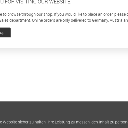
U FOR VISITING OUR WEBSITE.
ee to browse through our shop. If you would like to place an order, please
Sales
department. Online orders are only delivered to Germany, Austria a
hop
Website sicher zu halten, ihre Leistung zu messen, den Inhalt zu person